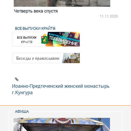
Четверть века спустя
Весь
2.2025
11.11.2025
ВСЕ ВЫПУСКИ КРАЙТВ
Иоанно-Предтеченский женский монастырь
г.Кунгура
АФИША