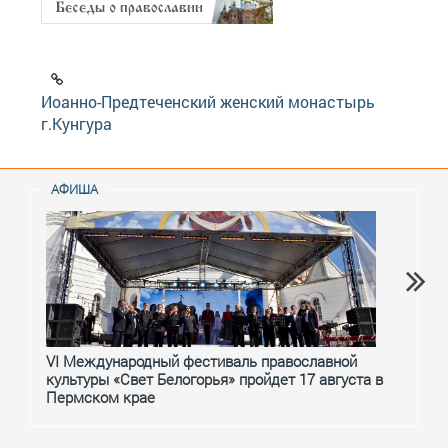
Иоанно-Предтеченский женский монастырь
г.Кунгура
АФИША
VI Международный фестиваль православной
От с
культуры «Свет Белогорья» пройдет 17 августа в
перм
Пермском крае