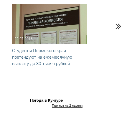
22.07.2016
07.08
Студенты Пермского края
В Кун
претендуют на ежемесячную
летня
выплату до 30 тысяч рублей
крип
Погода в Кунгуре
Прогноз на 2 недели