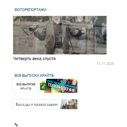
ФОТОРЕПОРТАЖИ
Четверть века спустя
Весь
2.2025
11.11.2025
ВСЕ ВЫПУСКИ КРАЙТВ