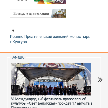
Иоанно-Предтеченский женский монастырь
г.Кунгура
АФИША
VI Международный фестиваль православной
От с
культуры «Свет Белогорья» пройдет 17 августа в
перм
Пермском крае