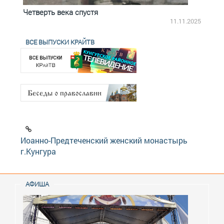
Четверть века спустя
Весь
2.2025
11.11.2025
ВСЕ ВЫПУСКИ КРАЙТВ
Иоанно-Предтеченский женский монастырь
г.Кунгура
АФИША