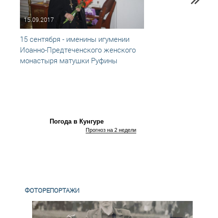
15.09.2017
19.06
15 сентября - именины игумении
Насто
Иоанно-Предтеченского женского
Иоанн
монастыря матушки Руфины
отмет
Погода в Кунгуре
Прогноз на 2 недели
ФОТОРЕПОРТАЖИ