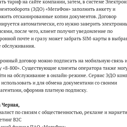
ть тариф на сайте компании, затем, в системе Электрон
ентооборота (ЭДО) «МегаФон» заполнить анкету и
жить отсканированные копии документов. Договор
ируется автоматически, его нужно заверить электрон
сями, после чего, клиент получит уведомление по
ронной почте и сразу может забрать SIM-карты в выбр
 обслуживания.
ронный договор можно подписать на мобильную связь 
у «8-800». Существующие клиенты оператора также мог
ти на обслуживание в онлайн-режиме. Сервис ЭДО ком
 использовать и для обмена документами со своими
агентами, оформив платную подписку.
 Черная,
алист по связям с общественностью, рекламе и маркет
етинг B2C
ьский филиал ПАО «МегаФон»