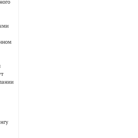
ного
ными
анном
и
ут
пании
ингу