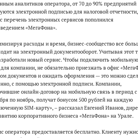
нным аналитиков оператора, от 70 до 90% предприятий
уются электронной подписью для налоговой отчетности,
с перечень электронных сервисов пополнился
введением «МегаФона».
мизируя расходы и время, бизнес-сообщество все боль
одит на электронный документооборот. Учитывая этот т
зработали новый сервис. Чтобы подключить мобильну
 для компании, не обязательно приезжать в офис «Мега
ом документов и ожидать оформления — это можно сде
нно, с помощью электронной подписи. Компании,
чившие онлайн-договор на мобильную связь в период с
бря по ноябрь, получат бонусом 500 рублей на каждую
юченную SIM-карту», – рассказал Евгений Иванов, дир
звитию корпоративного бизнеса «МегаФона» на Урале.
с оператора предоставляется бесплатно. Клиенту нужн