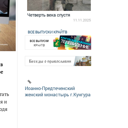
ятилетки
Четверть века спустя
Весь день с Бого
18.12.2025
11.11.2025
ВСЕ ВЫПУСКИ КРАЙТВ
 в
ре
Иоанно-Предтеченский
тать
женский монастырь г.Кунгура
я и
ходя