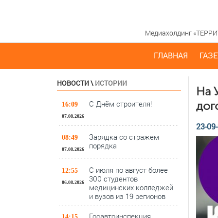
Медиахолдинг «ТЕРРИТО
ГЛАВНАЯ
ГАЗЕ
НОВОСТИ
\
ИСТОРИИ
На 
С Днём строителя!
дог
16:09
07.08.2026
23-09-
Зарядка со стражем
08:49
порядка
07.08.2026
С июля по август более
12:55
300 студентов
06.08.2026
медицинских колледжей
и вузов из 19 регионов
Госавтоинспекция
14:15