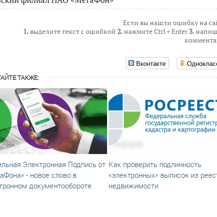
Если вы нашли ошибку на са
1.
выделите текст с ошибкой
2.
нажмите Ctrl + Enter
3.
напиш
коммента
Вконтакте
Одноклас
АЙТЕ ТАКЖЕ:
4.2018
14.03.2018
льная Электронная Подпись от
Как проверить подлинность
аФона» - новое слово в
«электронных» выписок из реес
тронном документообороте
недвижимости