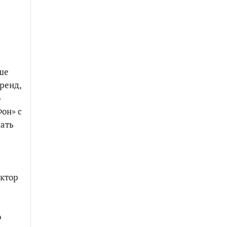
ше
ренд,
ю
Фон» с
лать
ектор
о