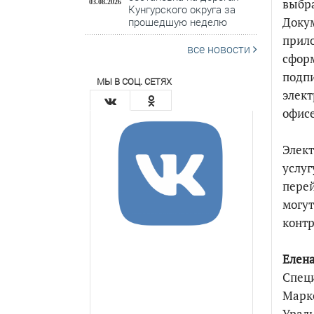
выбра
03.08.2026
Кунгурского округа за
Докум
прошедшую неделю
прило
все новости
сформ
подпи
МЫ В СОЦ. СЕТЯХ
элект
офисе
Элект
услуг
перей
могут
контр
Елена
Специ
Марк
Урал