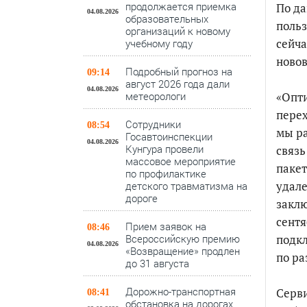
продолжается приемка
По да
04.08.2026
образовательных
польз
организаций к новому
сейча
учебному году
ново
Подробный прогноз на
09:14
август 2026 года дали
04.08.2026
«Опти
метеорологи
перех
Сотрудники
08:54
мы ра
Госавтоинспекции
04.08.2026
Кунгура провели
связь
массовое мероприятие
пакет
по профилактике
удале
детского травматизма на
дороге
заклю
сентя
Прием заявок на
08:46
подкл
Всероссийскую премию
04.08.2026
«Возвращение» продлен
по ра
до 31 августа
Дорожно-транспортная
Серви
08:41
обстановка на дорогах