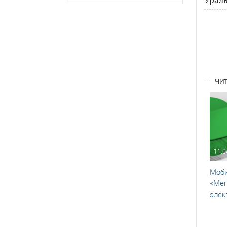
ЧИТ
11.0
Моби
«Мег
элек