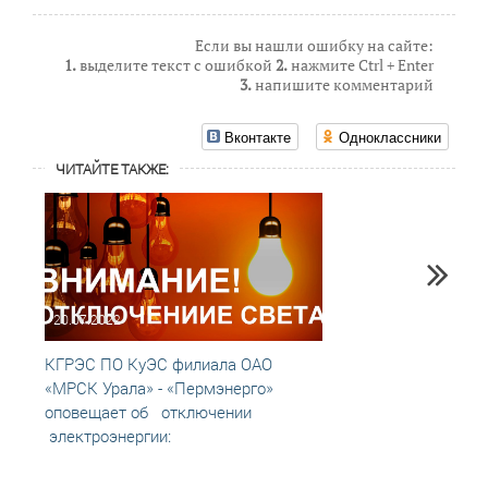
Если вы нашли ошибку на сайте:
1.
выделите текст с ошибкой
2.
нажмите Ctrl + Enter
3.
напишите комментарий
Вконтакте
Одноклассники
ЧИТАЙТЕ ТАКЖЕ:
20.07.2022
24.02
КГРЭС ПО КуЭС филиала ОАО
Отклю
«МРСК Урала» - «Пермэнерго»
оповещает об отключении
электроэнергии: