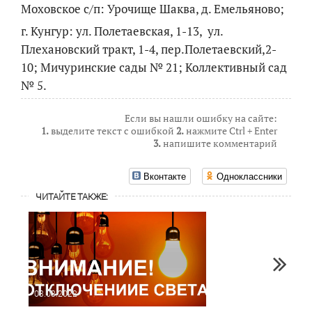
Моховское с/п: Урочище Шаква, д. Емельяново;
г. Кунгур: ул. Полетаевская, 1-13, ул.
Плехановский тракт, 1-4, пер.Полетаевский,2-
10; Мичуринские сады № 21; Коллективный сад
№ 5.
Если вы нашли ошибку на сайте:
1.
выделите текст с ошибкой
2.
нажмите Ctrl + Enter
3.
напишите комментарий
Вконтакте
Одноклассники
ЧИТАЙТЕ ТАКЖЕ:
03.08.2022
27.04