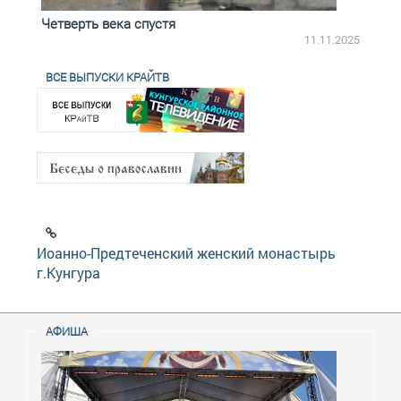
Четверть века спустя
Весь
2.2025
11.11.2025
ВСЕ ВЫПУСКИ КРАЙТВ
Иоанно-Предтеченский женский монастырь
г.Кунгура
АФИША