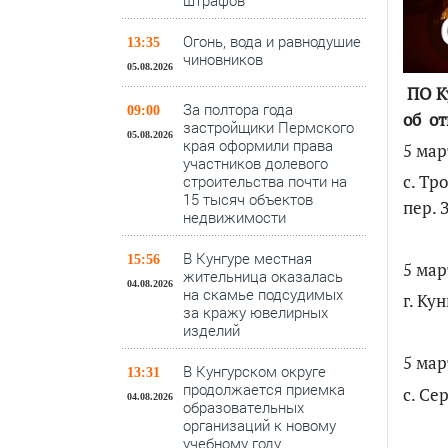
штрафов
Огонь, вода и равнодушие
13:35
чиновников
05.08.2026
ПО Ку
За полтора года
09:00
об о
застройщики Пермского
05.08.2026
края оформили права
5 мар
участников долевого
с. Тр
строительства почти на
15 тысяч объектов
пер.
недвижимости
В Кунгуре местная
15:56
5 мар
жительница оказалась
04.08.2026
на скамье подсудимых
г. Ку
за кражу ювелирных
изделий
5 мар
В Кунгурском округе
13:31
продолжается приемка
с. Се
04.08.2026
образовательных
организаций к новому
учебному году