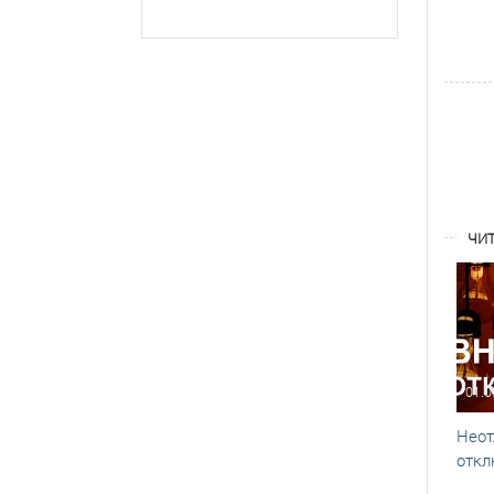
ЧИТ
01.0
Неот
откл