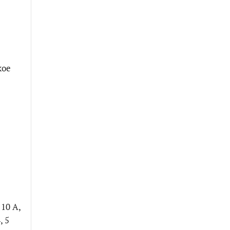
кое
 10 А,
, 5