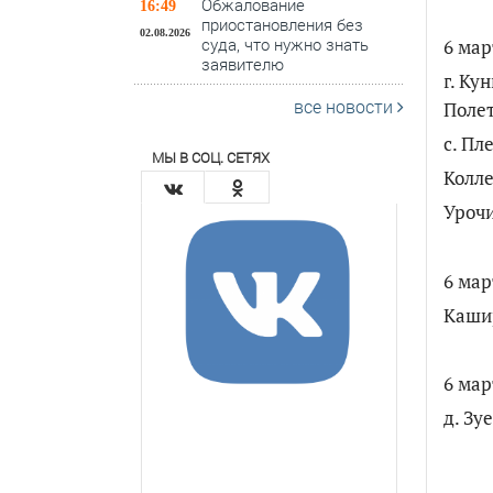
Обжалование
16:49
приостановления без
02.08.2026
суда, что нужно знать
6 мар
заявителю
г. Ку
все новости
Полет
с. Пл
МЫ В СОЦ. СЕТЯХ
Колле
Уроч
6 мар
Кашир
6 мар
д. Зу