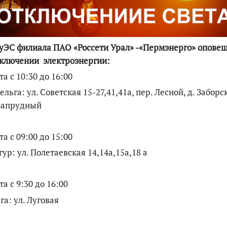
По итогам первой п
ЭС филиала ПАО «Россети Урал» -«Пермэнерго» опове
тключении электроэнергии:
та с 10:30 до 16:00
оельга: ул. Советская 15-27,41,41а, пер. Лесной, д. Заборс
 Запрудный
та с 09:00 до 15:00
нгур: ул. Полетаевская 14,14а,15а,18 а
та с 9:30 до 16:00
рга: ул. Луговая