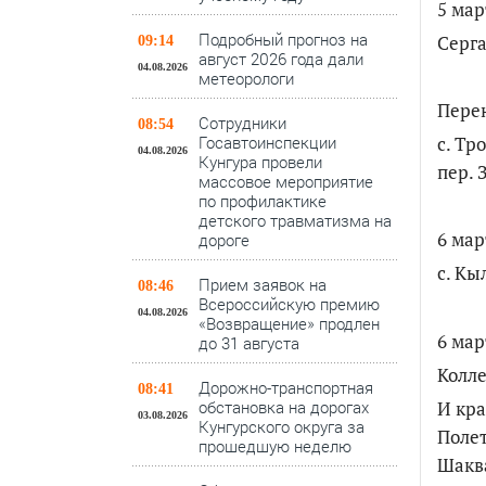
5 мар
Подробный прогноз на
Серга
09:14
август 2026 года дали
04.08.2026
метеорологи
Перен
Сотрудники
08:54
Госавтоинспекции
с. Тр
04.08.2026
Кунгура провели
пер.
массовое мероприятие
по профилактике
детского травматизма на
6 мар
дороге
с. Кы
Прием заявок на
08:46
Всероссийскую премию
04.08.2026
«Возвращение» продлен
6 мар
до 31 августа
Колл
Дорожно-транспортная
08:41
И кра
обстановка на дорогах
03.08.2026
Кунгурского округа за
Полет
прошедшую неделю
Шаква