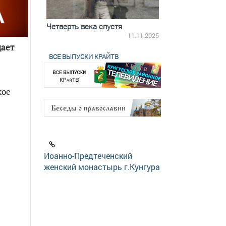
ятилетки
Четверть века спустя
Весь день с Бого
18.12.2025
11.11.2025
щает
ВСЕ ВЫПУСКИ КРАЙТВ
кое
Иоанно-Предтеченский
женский монастырь г.Кунгура