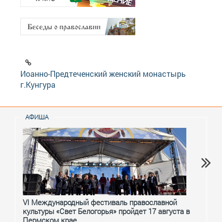
Иоанно-Предтеченский женский монастырь
г.Кунгура
АФИША
VI Международный фестиваль православной
От с
культуры «Свет Белогорья» пройдет 17 августа в
перм
Пермском крае