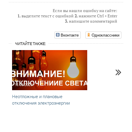
Если вы нашли ошибку на сайте:
1.
выделите текст с ошибкой
2.
нажмите Ctrl + Enter
3.
напишите комментарий
Вконтакте
Одноклассники
ЧИТАЙТЕ ТАКЖЕ:
15.08.2023
10.04
Неотложные и плановые
Отклю
отключения электроэнергии
11,12