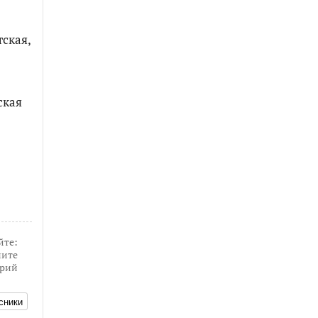
тская,
ская
йте:
ите
рий
сники