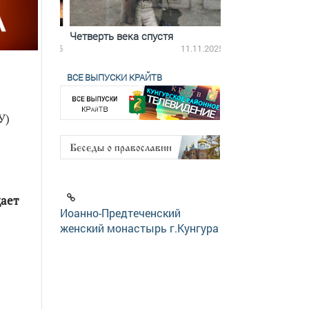
ятилетки
Четверть века спустя
Весь день с Бого
18.12.2025
11.11.2025
ВСЕ ВЫПУСКИ КРАЙТВ
У)
щает
Иоанно-Предтеченский
женский монастырь г.Кунгура