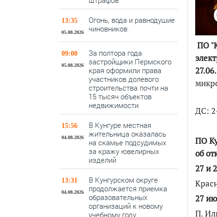
штрафов
Огонь, вода и равнодушие
13:35
чиновников
05.08.2026
ПО "К
За полтора года
09:00
элект
застройщики Пермского
05.08.2026
27.06
края оформили права
участников долевого
микро
строительства почти на
15 тысяч объектов
недвижимости
ДС: 2
В Кунгуре местная
15:56
жительница оказалась
04.08.2026
ПО Ку
на скамье подсудимых
за кражу ювелирных
об от
изделий
27 и 
В Кунгурском округе
13:31
Крас
продолжается приемка
04.08.2026
образовательных
27 ию
организаций к новому
П. Ил
учебному году