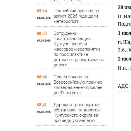
28 ию
Подробный прогноз на
09:14
П. Ил
август 2026 года дали
04.08.2026
метеорологи
Подг
1 июл
Сотрудники
08:54
Госавтоинспекции
п. Ша
04.08.2026
Кунгура провели
массовое мероприятие
2,6, 
по профилактике
2 июл
детского травматизма на
дороге
Н.п.
Прием заявок на
08:46
Всероссийскую премию
04.08.2026
АДС:
«Возвращение» продлен
до 31 августа
Дорожно-транспортная
08:41
обстановка на дорогах
03.08.2026
Кунгурского округа за
прошедшую неделю