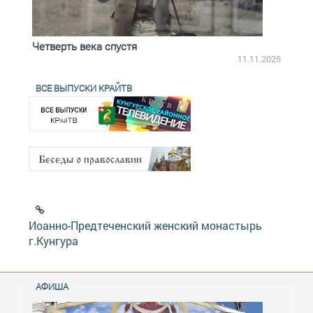
Четверть века спустя
Весь
2.2025
11.11.2025
ВСЕ ВЫПУСКИ КРАЙТВ
Иоанно-Предтеченский женский монастырь
г.Кунгура
АФИША