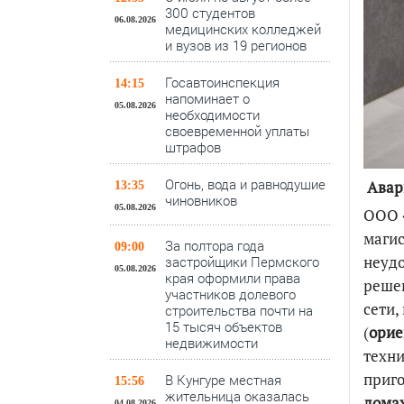
300 студентов
06.08.2026
медицинских колледжей
и вузов из 19 регионов
Госавтоинспекция
14:15
напоминает о
05.08.2026
необходимости
своевременной уплаты
штрафов
Огонь, вода и равнодушие
Авар
13:35
чиновников
05.08.2026
ООО «
магис
За полтора года
09:00
неудо
застройщики Пермского
05.08.2026
края оформили права
решен
участников долевого
сети,
строительства почти на
15 тысяч объектов
(
орие
недвижимости
техни
приго
В Кунгуре местная
15:56
жительница оказалась
домах
04.08.2026