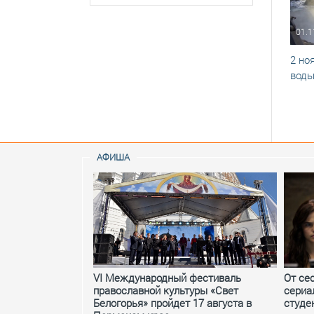
01.1
2 но
вод
АФИША
VI Международный фестиваль
От се
православной культуры «Свет
сериа
Белогорья» пройдет 17 августа в
студе