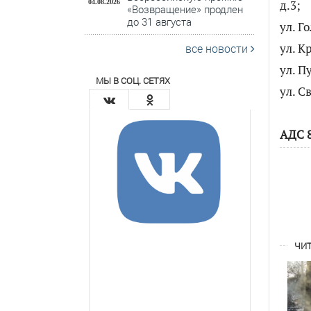
д.3;
04.08.2026
«Возвращение» продлен
до 31 августа
ул. Го
ул. К
все новости
ул. П
МЫ В СОЦ. СЕТЯХ
ул. С
АДС
ЧИТ