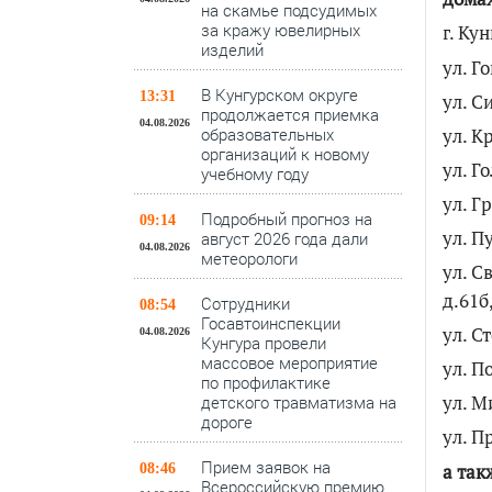
на скамье подсудимых
за кражу ювелирных
г. Ку
изделий
ул. Го
В Кунгурском округе
13:31
ул. С
продолжается приемка
04.08.2026
ул. Кр
образовательных
организаций к новому
ул. Го
учебному году
ул. Гр
Подробный прогноз на
09:14
ул. П
август 2026 года дали
04.08.2026
метеорологи
ул. Св
д.61б,
Сотрудники
08:54
Госавтоинспекции
ул. Ст
04.08.2026
Кунгура провели
массовое мероприятие
ул. По
по профилактике
ул. М
детского травматизма на
дороге
ул. П
Прием заявок на
а так
08:46
Всероссийскую премию