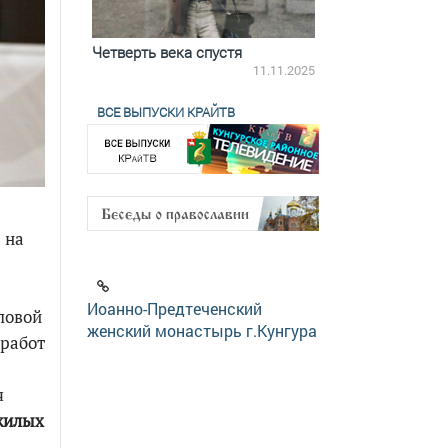
ятилетки
Четверть века спустя
Весь день с Бого
18.12.2025
11.11.2025
ВСЕ ВЫПУСКИ КРАЙТВ
 на
Иоанно-Предтеченский
ловой
женский монастырь г.Кунгура
 работ
я
жилых