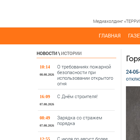
Медиахолдинг «ТЕРРИТО
ГЛАВНАЯ
ГАЗЕ
НОВОСТИ
\
ИСТОРИИ
Гор
О требованиях пожарной
10:14
24-05-
безопасности при
08.08.2026
использовании открытого
откл
огня
С Днём строителя!
16:09
07.08.2026
Зарядка со стражем
08:49
порядка
07.08.2026
С июля по август более
12:55