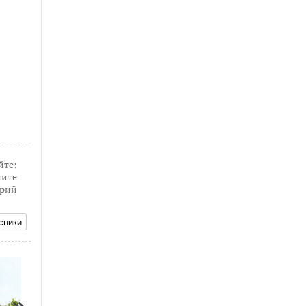
йте:
ите
рий
сники