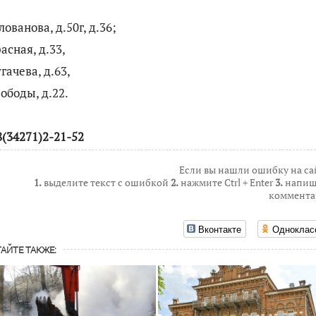
лованова, д.50г, д.36;
расная, д.33,
угачева, д.63,
вободы, д.22.
8(34271)2-21-52
Если вы нашли ошибку на са
1.
выделите текст с ошибкой
2.
нажмите Ctrl + Enter
3.
напиш
коммента
Вконтакте
Одноклас
АЙТЕ ТАКЖЕ: