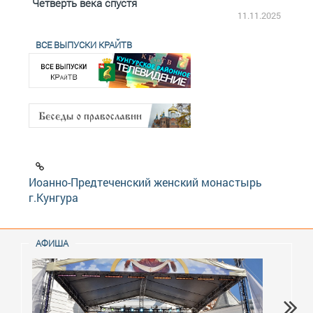
Четверть века спустя
Весь
2.2025
11.11.2025
ВСЕ ВЫПУСКИ КРАЙТВ
Иоанно-Предтеченский женский монастырь
г.Кунгура
АФИША