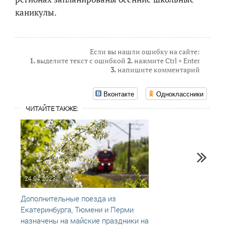
каникулы.
Если вы нашли ошибку на сайте:
1.
выделите текст с ошибкой
2.
нажмите Ctrl + Enter
3.
напишите комментарий
Вконтакте
Одноклассники
ЧИТАЙТЕ ТАКЖЕ:
24.04.2023
12.02
Дополнительные поезда из
Допол
Екатеринбурга, Тюмени и Перми
Екате
назначены на майские праздники на
Пермь