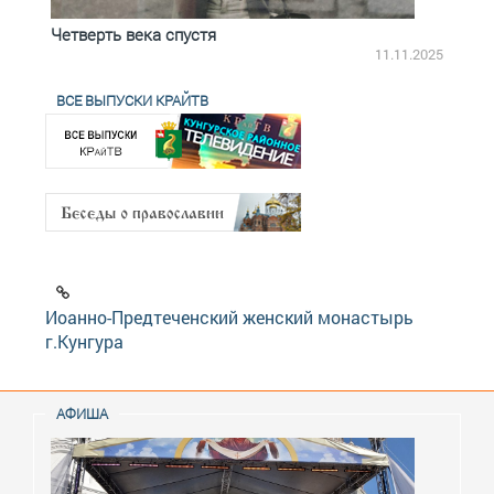
Четверть века спустя
Весь
2.2025
11.11.2025
ВСЕ ВЫПУСКИ КРАЙТВ
Иоанно-Предтеченский женский монастырь
г.Кунгура
АФИША