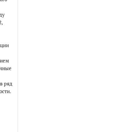
ду
2,
ации
нием
очные
в ряд
ости.