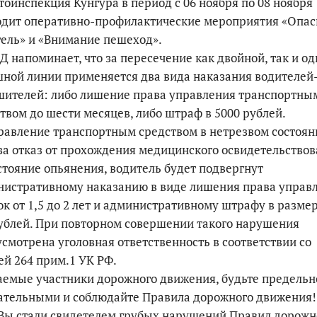
тоинспекция Кунгура в период с 06 ноября по 08 ноября
одит оперативно-профилактические мероприятия «Опа
По итогам первой п
ель» и «Внимание пешеход».
 напоминает, что за пересечение как двойной, так и о
ной линии применяется два вида наказания водителей
шителей: либо лишение права управления транспортны
твом до шести месяцев, либо штраф в 5000 рублей.
равление транспортным средством в нетрезвом состоян
за отказ от прохождения медицинского освидетельство
стояние опьянения, водитель будет подвергнут
нистративному наказанию в виде лишения права управ
ок от 1,5 до 2 лет и административному штрафу в размер
ублей. При повторном совершении такого нарушения
смотрена уголовная ответственность в соответствии со
ей 264 прим.1 УК РФ.
емые участники дорожного движения, будьте предельн
ательными и соблюдайте Правила дорожного движения!
Вы стали свидетелем грубых нарушений Правил дорожн