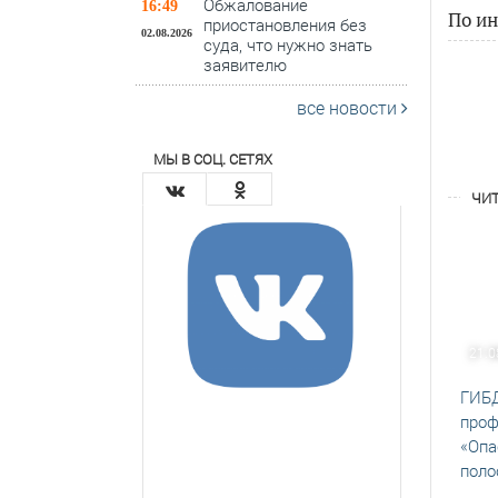
Обжалование
16:49
По и
приостановления без
02.08.2026
суда, что нужно знать
заявителю
все новости
МЫ В СОЦ. СЕТЯХ
ЧИТ
21.0
ГИБД
проф
«Опа
поло