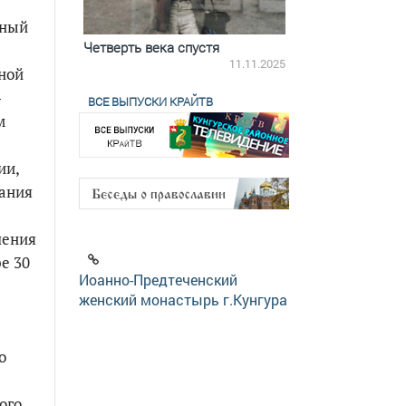
сный
ятилетки
Четверть века спустя
Весь день с Бого
18.12.2025
11.11.2025
дной
-
ВСЕ ВЫПУСКИ КРАЙТВ
м
ии,
вания
ления
е 30
Иоанно-Предтеченский
женский монастырь г.Кунгура
о
ого