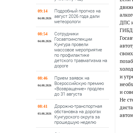
движе
Подробный прогноз на
09:14
алког
август 2026 года дали
04.08.2026
метеорологи
ДПС и
ГИБДД
Сотрудники
08:54
Госав
Госавтоинспекции
04.08.2026
Кунгура провели
автот
массовое мероприятие
своих
по профилактике
детского травматизма на
позаб
дороге
холод
и утр
Прием заявок на
08:46
Всероссийскую премию
необх
04.08.2026
«Возвращение» продлен
и сов
до 31 августа
Не ст
Дорожно-транспортная
диста
08:41
обстановка на дорогах
авто
03.08.2026
Кунгурского округа за
прошедшую неделю