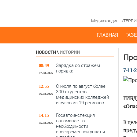
Медиахолдинг «ТЕРРИТО
ГЛАВНАЯ
ГАЗЕ
НОВОСТИ
\
ИСТОРИИ
Про
Зарядка со стражем
08:49
7-11-2
порядка
07.08.2026
С июля по август более
12:55
300 студентов
06.08.2026
медицинских колледжей
ГИБД
и вузов из 19 регионов
«Опа
Госавтоинспекция
14:15
напоминает о
В цел
05.08.2026
необходимости
пред
своевременной уплаты