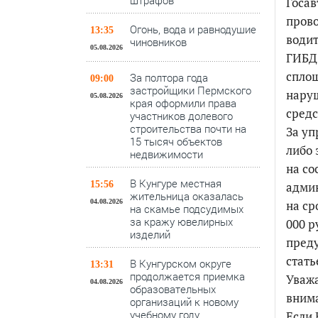
штрафов
Госав
пров
Огонь, вода и равнодушие
13:35
водит
чиновников
05.08.2026
ГИБДД
сплош
За полтора года
09:00
застройщики Пермского
нару
05.08.2026
края оформили права
средс
участников долевого
строительства почти на
За уп
15 тысяч объектов
либо 
недвижимости
на со
В Кунгуре местная
15:56
адми
жительница оказалась
04.08.2026
на ср
на скамье подсудимых
за кражу ювелирных
000 р
изделий
преду
стать
В Кунгурском округе
13:31
продолжается приемка
Уважа
04.08.2026
образовательных
вним
организаций к новому
учебному году
Если 