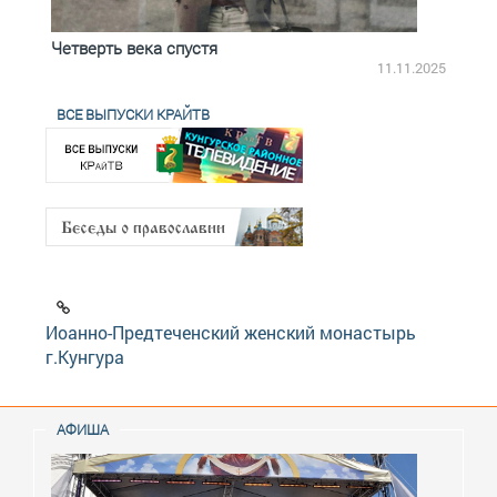
Четверть века спустя
Весь
2.2025
11.11.2025
ВСЕ ВЫПУСКИ КРАЙТВ
Иоанно-Предтеченский женский монастырь
г.Кунгура
АФИША