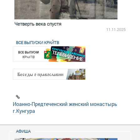
Четверть века спустя
Весь
2.2025
11.11.2025
ВСЕ ВЫПУСКИ КРАЙТВ
Иоанно-Предтеченский женский монастырь
г.Кунгура
АФИША