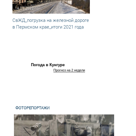
14.01.2022
09.12
СвЖД_погрузка на железной дороге
Погру
в Пермском крае_итоги 2021 года
Пермс
44,3 
Погода в Кунгуре
Прогноз на 2 недели
ФОТОРЕПОРТАЖИ