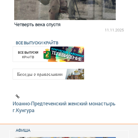
Четверть века спустя
Весь
2.2025
11.11.2025
ВСЕ ВЫПУСКИ КРАЙТВ
Иоанно-Предтеченский женский монастырь
г.Кунгура
АФИША