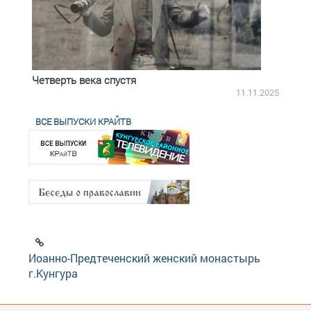
Четверть века спустя
Весь
2.2025
11.11.2025
ВСЕ ВЫПУСКИ КРАЙТВ
Иоанно-Предтеченский женский монастырь
г.Кунгура