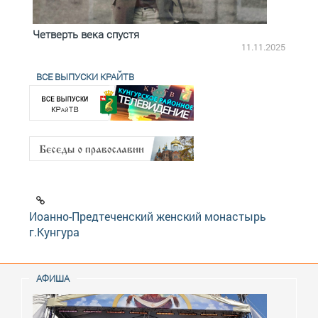
Четверть века спустя
Весь
2.2025
11.11.2025
ВСЕ ВЫПУСКИ КРАЙТВ
Иоанно-Предтеченский женский монастырь
г.Кунгура
АФИША