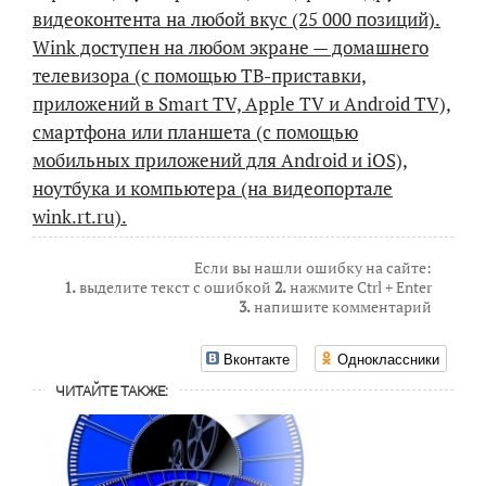
видеоконтента на любой вкус (25 000 позиций).
Wink доступен на любом экране — домашнего
телевизора (с помощью ТВ-приставки,
приложений в Smart TV, Apple TV и Android TV),
смартфона или планшета (с помощью
мобильных приложений для Android и iOS),
ноутбука и компьютера (на видеопортале
wink.rt.ru).
Если вы нашли ошибку на сайте:
1.
выделите текст с ошибкой
2.
нажмите Ctrl + Enter
3.
напишите комментарий
Вконтакте
Одноклассники
ЧИТАЙТЕ ТАКЖЕ: