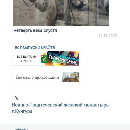
Четверть века спустя
Весь
2.2025
11.11.2025
ВСЕ ВЫПУСКИ КРАЙТВ
Иоанно-Предтеченский женский монастырь
г.Кунгура