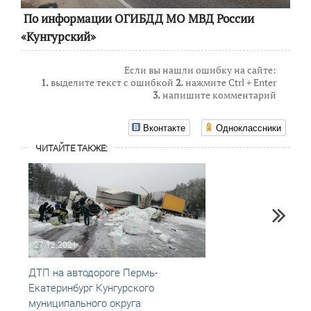
По информации ОГИБДД МО МВД России
«Кунгурский»
Если вы нашли ошибку на сайте:
1.
выделите текст с ошибкой
2.
нажмите Ctrl + Enter
3.
напишите комментарий
Вконтакте
Одноклассники
ЧИТАЙТЕ ТАКЖЕ:
27.12.2021
24.08
ДТП на автодороге Пермь-
ДТП н
Екатеринбург Кунгурского
Екате
муниципального округа
муниц