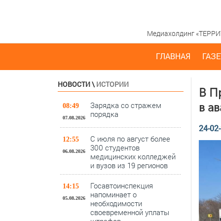
Медиахолдинг «ТЕРРИТО
ГЛАВНАЯ
ГАЗЕ
НОВОСТИ
\
ИСТОРИИ
В П
Зарядка со стражем
в а
08:49
порядка
07.08.2026
24-02-
С июля по август более
12:55
300 студентов
06.08.2026
медицинских колледжей
и вузов из 19 регионов
Госавтоинспекция
14:15
напоминает о
05.08.2026
необходимости
своевременной уплаты