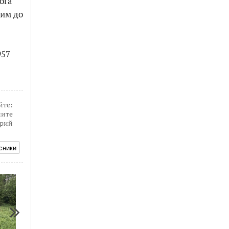
ora
шим до
957
йте:
ите
рий
сники