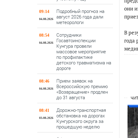
предо
они и
Подробный прогноз на
09:14
приез
август 2026 года дали
04.08.2026
метеорологи
В рез
Сотрудники
08:54
года 
Госавтоинспекции
04.08.2026
Кунгура провели
меди
массовое мероприятие
по профилактике
детского травматизма на
дороге
Прием заявок на
08:46
Всероссийскую премию
04.08.2026
«Возвращение» продлен
до 31 августа
ЧИТ
Дорожно-транспортная
08:41
обстановка на дорогах
03.08.2026
Кунгурского округа за
прошедшую неделю