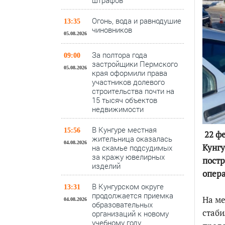
штрафов
Огонь, вода и равнодушие
13:35
чиновников
05.08.2026
За полтора года
09:00
застройщики Пермского
05.08.2026
края оформили права
участников долевого
строительства почти на
15 тысяч объектов
недвижимости
В Кунгуре местная
15:56
22 фе
жительница оказалась
04.08.2026
Кунгу
на скамье подсудимых
за кражу ювелирных
постр
изделий
опера
В Кунгурском округе
13:31
продолжается приемка
На ме
04.08.2026
образовательных
стаби
организаций к новому
учебному году