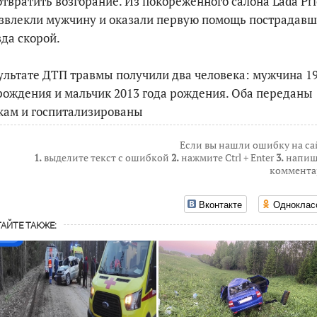
твратить возгорание. Из покорёженного салона Lada Pri
звлекли мужчину и оказали первую помощь пострадав
да скорой.
ультате ДТП травмы получили два человека: мужчина 1
рождения и мальчик 2013 года рождения. Оба переданы
кам и госпитализированы
Если вы нашли ошибку на са
1.
выделите текст с ошибкой
2.
нажмите Ctrl + Enter
3.
напиш
коммента
Вконтакте
Одноклас
АЙТЕ ТАКЖЕ: