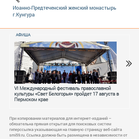
Иоанно-Предтеченский женский монастырь
г.Кунгура
АФИША
VI Международный фестиваль православной
От с
культуры «Свет Белогорья» пройдет 17 августа в
перм
Пермском крае
При копировании материалов для интернет-изданий –
обязательна прямая открытая для поисковых систем
гиперссылка указывающая на главную страницу веб-сайта
smi59.ru. Ссылка должна быть размещена в независимости от