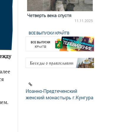
ятилетки
Четверть века спустя
Весь день с Бого
18.12.2025
11.11.2025
ВСЕ ВЫПУСКИ КРАЙТВ
ежду
алее
ся
Иоанно-Предтеченский
женский монастырь г.Кунгура
ием.