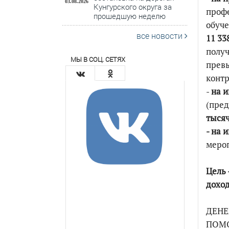
03.08.2026
Кунгурского округа за
профе
прошедшую неделю
обуче
все новости
11 33
получ
МЫ В СОЦ. СЕТЯХ
превы
контр
-
на 
(пред
тысяч
- на 
мероп
Цель 
доход
ДЕНЕ
ПОМО