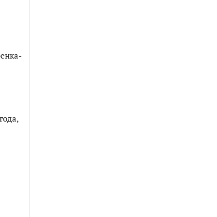
бенка-
года,