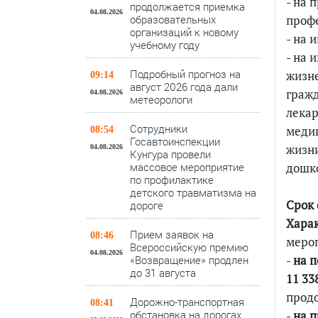
- на 
продолжается приемка
04.08.2026
образовательных
профе
организаций к новому
- на 
учебному году
- на 
Подробный прогноз на
жизне
09:14
август 2026 года дали
гражд
04.08.2026
метеорологи
лекар
Сотрудники
медиц
08:54
Госавтоинспекции
жизни
04.08.2026
Кунгура провели
массовое мероприятие
дошко
по профилактике
детского травматизма на
Срок 
дороге
Хара
Прием заявок на
08:46
мероп
Всероссийскую премию
04.08.2026
-
на п
«Возвращение» продлен
до 31 августа
11 33
прод
Дорожно-транспортная
08:41
обстановка на дорогах
-
на 