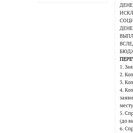
ДЕНЕ
ИСКЛ
СОЦ
ДЕН
ВЫПЛ
ВСЛЕ
БЮДЖ
ПЕРЕ
1. За
2. Ко
3. Ко
4. Ко
заяви
месту
5. Сп
(до в
6. Сп