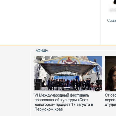
26.0
Соцз
АФИША
VI Международный фестиваль
От се
православной культуры «Свет
сериа
Белогорья» пройдет 17 августа в
студе
Пермском крае