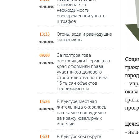
напоминает о
05.08.2026
необходимости
своевременной уплаты
штрафов
Огонь, вода и равнодушие
13:35
чиновников
05.08.2026
За полтора года
09:00
Социа
застройщики Пермского
05.08.2026
края оформили права
гражд
участников долевого
город
строительства почти на
15 тысяч объектов
– упр
недвижимости
оказа
гражд
В Кунгуре местная
15:56
жительница оказалась
прогр
04.08.2026
на скамье подсудимых
за кражу ювелирных
Целев
изделий
- на 
В Кунгурском округе
13:31