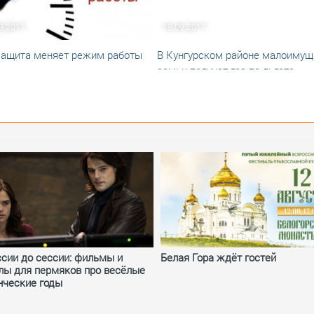
9.2017
19.09.2017
ащита меняет режим работы
В Кунгурском районе малоимущ
семьи получат газ по льготе
ссии до сессии: фильмы и
Белая Гора ждёт гостей
лы для пермяков про весёлые
нческие годы