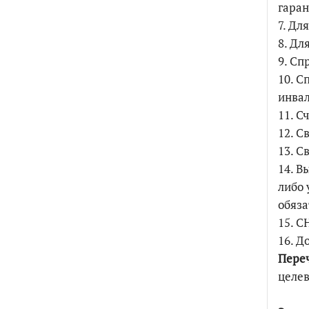
гаран
7. Дл
8. Дл
9. Сп
10. С
инвал
11. Сч
12. С
13. С
14. В
либо 
обяза
15. С
16. Д
Пере
целев