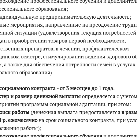
прохождение профессионального обучения и дополнител
ссионального образования;
индивидуальную предпринимательскую деятельность;
иные мероприятия, направленные на преодоление труд
нной ситуации (удовлетворения текущих потребностей
ан в приобретении товаров первой необходимости,
ственных препаратов, в лечении, профилактическом
инском осмотре, стимулировании ведения здорового о
, а также для обеспечения потребности семей в услугах
льного образования).
социального контракта - от 3 месяцев до 1 года.
ктер и размер денежной выплаты
определяется с учето
риятий программы социальной адаптации, при этом:
оиск работы
(денежная выплата предоставляется
в раз
8 р. ежемесячно
на срок социального контракта, при усл
олжения работы);
прохождение профессионального обучения
и дополнител