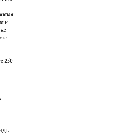
авная
я и
 не
ого
ее 250
е
ИДЕ