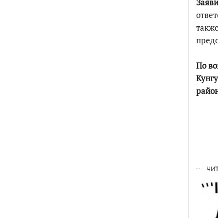
Заяви
ответ
также
предо
По во
Кунгу
район
ЧИТ