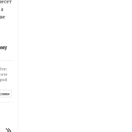
 несет
 а
аве
ому
йте:
ите
рий
сники