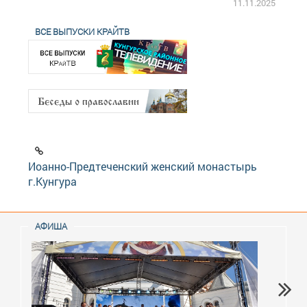
2.2025
11.11.2025
ВСЕ ВЫПУСКИ КРАЙТВ
Иоанно-Предтеченский женский монастырь
г.Кунгура
АФИША