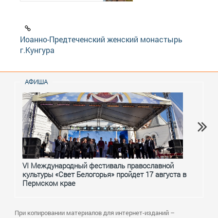
Иоанно-Предтеченский женский монастырь
г.Кунгура
АФИША
VI Международный фестиваль православной
От с
культуры «Свет Белогорья» пройдет 17 августа в
перм
Пермском крае
При копировании материалов для интернет-изданий –