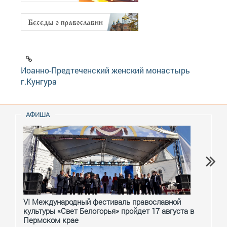
Иоанно-Предтеченский женский монастырь
г.Кунгура
АФИША
VI Международный фестиваль православной
От с
культуры «Свет Белогорья» пройдет 17 августа в
перм
Пермском крае