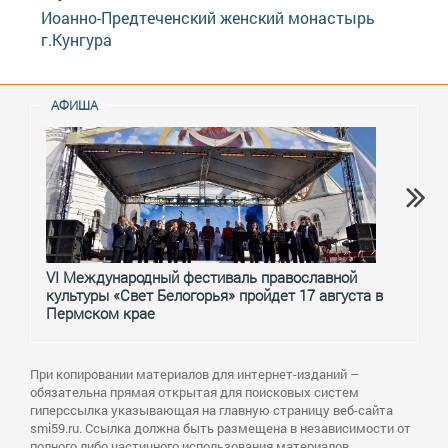
Иоанно-Предтеченский женский монастырь
г.Кунгура
АФИША
VI Международный фестиваль православной
От с
культуры «Свет Белогорья» пройдет 17 августа в
перм
Пермском крае
При копировании материалов для интернет-изданий –
обязательна прямая открытая для поисковых систем
гиперссылка указывающая на главную страницу веб-сайта
smi59.ru. Ссылка должна быть размещена в независимости от
полного либо частичного использования материалов.