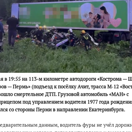
По итогам первой п
я в 19:55 на 113-м километре автодороги «Кострома — 
ов — Пермь» (подъезд к посёлку Ачит, трасса М‑12 «Вос
ошло смертельное ДТП. Грузовой автомобиль «МАН» с
рицепом под управлением водителя 1977 года рождени
лся со стороны Перми в направлении Екатеринбурга.
редварительным данным, водитель фуры не учёл дорож