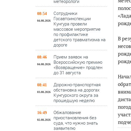
метео
метеорологи
полос
Сотрудники
08:54
«Лада
Госавтоинспекции
04.08.2026
рожд
Кунгура провели
массовое мероприятие
по профилактике
В рез
детского травматизма на
дороге
несов
рожде
Прием заявок на
08:46
рожд
Всероссийскую премию
04.08.2026
«Возвращение» продлен
до 31 августа
Нача
обрат
Дорожно-транспортная
08:41
обстановка на дорогах
внима
03.08.2026
Кунгурского округа за
диста
прошедшую неделю
погод
Обжалование
16:49
участ
приостановления без
02.08.2026
подче
суда, что нужно знать
заявителю