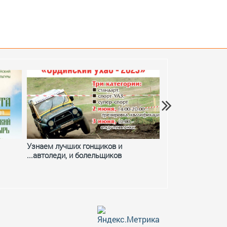
Узнаем лучших гонщиков и
Фестивальное ле
...автоледи, и болельщиков