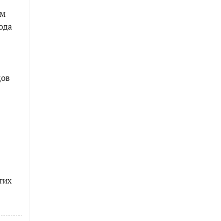
ем
ода
дов
гих