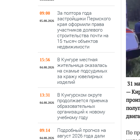
За полтора года
09:00
застройщики Пермского
05.08.2026
края оформили права
участников долевого
строительства почти на
15 тысяч объектов
недвижимости
В Кунгуре местная
15:56
жительница оказалась
04.08.2026
на скамье подсудимых
за кражу ювелирных
изделий
31 ма
— Кир
В Кунгурском округе
13:31
произ
продолжается приемка
04.08.2026
образовательных
полуп
организаций к новому
двига
учебному году
Подробный прогноз на
09:14
По п
август 2026 года дали
04.08.2026