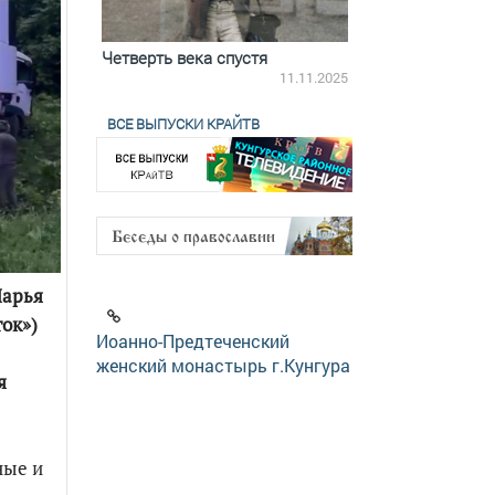
ятилетки
Четверть века спустя
Весь день с Бого
18.12.2025
11.11.2025
ВСЕ ВЫПУСКИ КРАЙТВ
Шарья
ток»)
Иоанно-Предтеченский
женский монастырь г.Кунгура
я
ные и