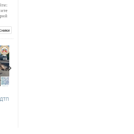
йте:
ите
рий
сники
24.03.2025
16.09.2025
Без учёта погодных условий
ДТП: четверо погибши
 ДТП