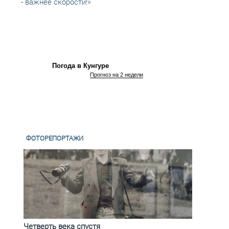
- важнее скорости!»
семин
ЮИД К
Погода в Кунгуре
Прогноз на 2 недели
ФОТОРЕПОРТАЖИ
Четверть века спустя
Весь