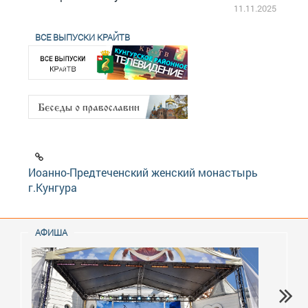
2.2025
11.11.2025
ВСЕ ВЫПУСКИ КРАЙТВ
Иоанно-Предтеченский женский монастырь
г.Кунгура
АФИША