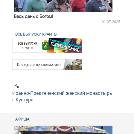
Весь день с Богом!
День
1.2025
01.07.2025
ВСЕ ВЫПУСКИ КРАЙТВ
Иоанно-Предтеченский женский монастырь
г.Кунгура
АФИША