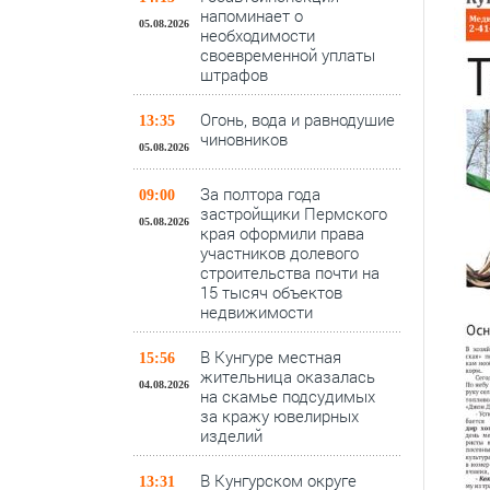
напоминает о
05.08.2026
необходимости
своевременной уплаты
штрафов
Огонь, вода и равнодушие
13:35
чиновников
05.08.2026
За полтора года
09:00
застройщики Пермского
05.08.2026
края оформили права
участников долевого
строительства почти на
15 тысяч объектов
недвижимости
В Кунгуре местная
15:56
жительница оказалась
04.08.2026
на скамье подсудимых
за кражу ювелирных
изделий
В Кунгурском округе
13:31