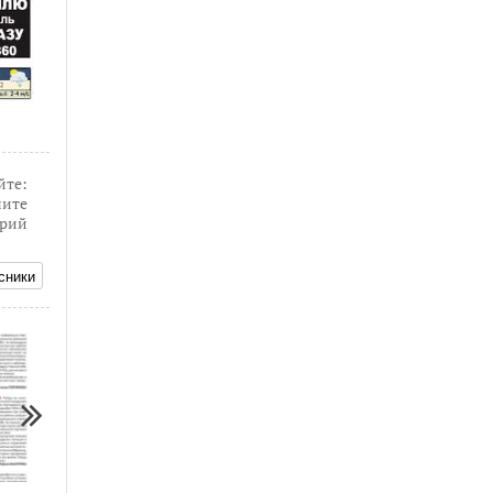
йте:
ите
рий
сники
16.04.2017
03.07.2017