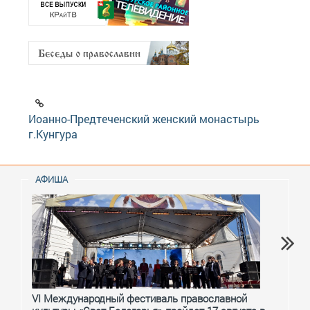
Иоанно-Предтеченский женский монастырь
г.Кунгура
АФИША
VI Международный фестиваль православной
От с