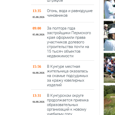
штрафов
Огонь, вода и равнодушие
13:35
чиновников
05.08.2026
За полтора года
09:00
застройщики Пермского
05.08.2026
края оформили права
участников долевого
строительства почти на
15 тысяч объектов
недвижимости
В Кунгуре местная
15:56
жительница оказалась
04.08.2026
на скамье подсудимых
за кражу ювелирных
изделий
В Кунгурском округе
13:31
продолжается приемка
04.08.2026
образовательных
организаций к новому
учебному году