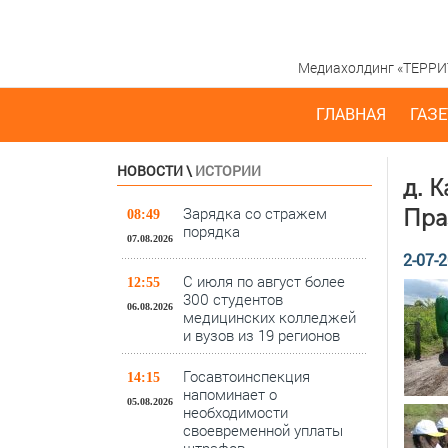
Медиахолдинг «ТЕРРИТО
ГЛАВНАЯ
ГАЗЕ
НОВОСТИ
\
ИСТОРИИ
д. 
Зарядка со стражем
Пра
08:49
порядка
07.08.2026
2-07-2
С июля по август более
12:55
300 студентов
06.08.2026
медицинских колледжей
и вузов из 19 регионов
Госавтоинспекция
14:15
напоминает о
05.08.2026
необходимости
своевременной уплаты