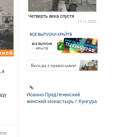
ятилетки
Четверть века спустя
Весь день с Бого
18.12.2025
11.11.2025
ВСЕ ВЫПУСКИ КРАЙТВ
 а
Иоанно-Предтеченский
ицу
женский монастырь г.Кунгура
йте: