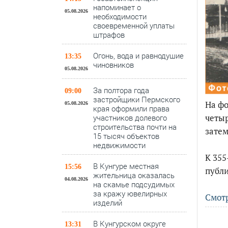
напоминает о
05.08.2026
необходимости
своевременной уплаты
штрафов
Огонь, вода и равнодушие
13:35
чиновников
05.08.2026
За полтора года
09:00
застройщики Пермского
На фо
05.08.2026
края оформили права
четыр
участников долевого
строительства почти на
затем
15 тысяч объектов
недвижимости
К 35
В Кунгуре местная
15:56
публи
жительница оказалась
04.08.2026
на скамье подсудимых
за кражу ювелирных
Смот
изделий
В Кунгурском округе
13:31