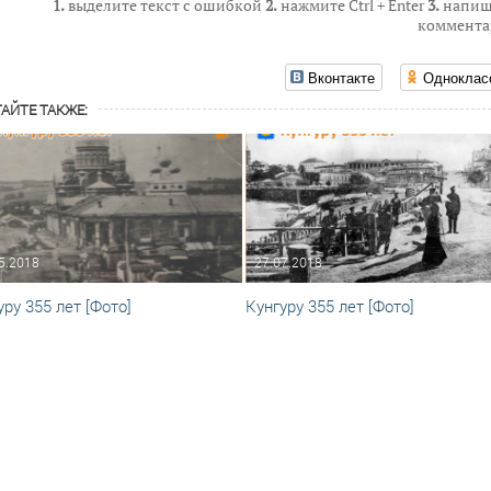
1.
выделите текст с ошибкой
2.
нажмите Ctrl + Enter
3.
напиш
коммента
Вконтакте
Одноклас
АЙТЕ ТАКЖЕ:
5.2018
27.07.2018
уру 355 лет [Фото]
Кунгуру 355 лет [Фото]