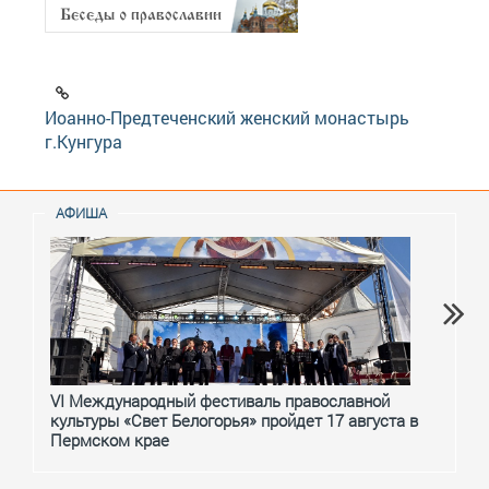
Иоанно-Предтеченский женский монастырь
г.Кунгура
АФИША
VI Международный фестиваль православной
От с
культуры «Свет Белогорья» пройдет 17 августа в
перм
Пермском крае