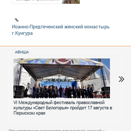
Иоанно-Предтеченский женский монастырь
г.Кунгура
АФИША
VI Международный фестиваль православной
От с
культуры «Свет Белогорья» пройдет 17 августа в
перм
Пермском крае
При копировании материалов для интернет-изданий –