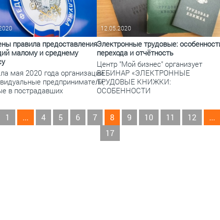
.2020
12.05.2020
ены правила предоставления
Электронные трудовые: особенност
дий малому и среднему
перехода и отчётность
су
Центр "Мой бизнес" организует
ала мая 2020 года организации
ВЕБИНАР «ЭЛЕКТРОННЫЕ
ивидуальные предприниматели,
ТРУДОВЫЕ КНИЖКИ:
ые в пострадавших
ОСОБЕННОСТИ
1
...
4
5
6
7
8
9
10
11
12
...
17