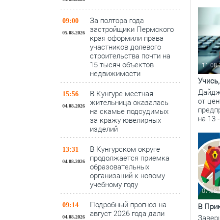
За полтора года
09:00
застройщики Пермского
05.08.2026
края оформили права
участников долевого
строительства почти на
15 тысяч объектов
11.08
недвижимости
Учись
Дайдж
В Кунгуре местная
15:56
от це
жительница оказалась
04.08.2026
предп
на скамье подсудимых
на 13 -
за кражу ювелирных
изделий
В Кунгурском округе
13:31
продолжается приемка
04.08.2026
образовательных
организаций к новому
учебному году
07.08
Подробный прогноз на
В При
09:14
август 2026 года дали
Завер
04.08.2026