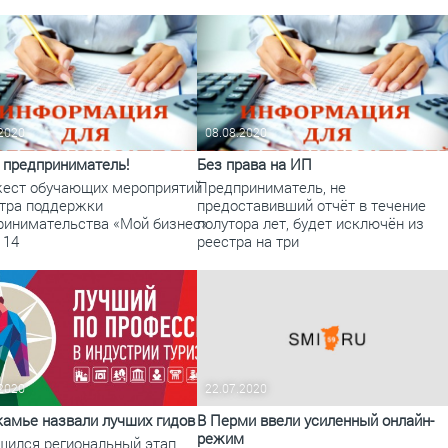
По итогам первой п
.2020
08.08.2020
, предприниматель!
Без права на ИП
ест обучающих мероприятий
Предприниматель, не
нтра поддержки
предоставивший отчёт в течение
ринимательства «Мой бизнес»
полутора лет, будет исключён из
 14
реестра на три
.2020
22.07.2020
камье назвали лучших гидов
В Перми ввели усиленный онлайн-
режим
шился региональный этап