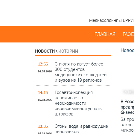
Медиахолдинг «ТЕРРИТО
ГЛАВНАЯ
ГАЗЕ
Новос
НОВОСТИ
\
ИСТОРИИ
С июля по август более
12:55
300 студентов
06.08.2026
медицинских колледжей
и вузов из 19 регионов
Госавтоинспекция
15.08
14:15
напоминает о
05.08.2026
В Рос
необходимости
предп
своевременной уплаты
бизне
штрафов
За пр
закры
Огонь, вода и равнодушие
13:35
микро-
чиновников
05.08.2026