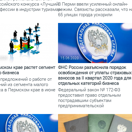
ссийского конкурса «Лучший
В Перми ввели усиленный онлайн-
фессии в индустрии туризма».
режим. Связисты рассказали, что н
65 улицах города ускорили
.2020
15.06.2020
мском крае растет сегмент
ФНС России разъяснила порядок
о бизнеса
освобождения от уплаты страховых
взносов за II квартал 2020 года для
 предложений о работе от
отдельных категорий бизнеса
ний из сегмента малого
са в Пермском крае в июне
Федеральный закон № 172-ФЗ
предоставил право отдельным
пострадавшим субъектам
предпринимательской