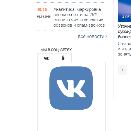
Аналитика: маркировка
10:16
звонков почти на 25%
14.05
02.08.2026
снизила число холодных
обзвонов и спам-звонков
Уточн
субси
все новости
бизне
С нач
и инд
МЫ В СОЦ. СЕТЯХ
занят