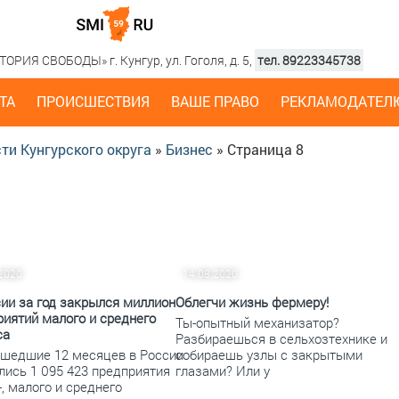
РИЯ СВОБОДЫ» г. Кунгур, ул. Гоголя, д. 5,
тел. 89223345738
ТА
ПРОИСШЕСТВИЯ
ВАШЕ ПРАВО
РЕКЛАМОДАТЕЛ
ти Кунгурского округа
»
Бизнес
» Страница 8
.2020
14.08.2020
сии за год закрылся миллион
Облегчи жизнь фермеру!
риятий малого и среднего
Ты-опытный механизатор?
са
Разбираешься в сельхозтехнике и
ошедшие 12 месяцев в России
собираешь узлы с закрытыми
лись 1 095 423 предприятия
глазами? Или у
, малого и среднего