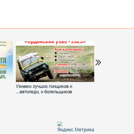
Узнаем лучших гонщиков и
Фестивальное ле
...автоледи, и болельщиков