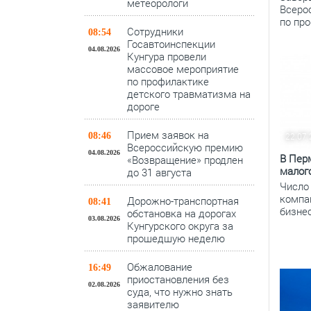
метеорологи
Всеро
по про
Сотрудники
08:54
Госавтоинспекции
04.08.2026
Кунгура провели
массовое мероприятие
по профилактике
детского травматизма на
дороге
Прием заявок на
22.07
08:46
Всероссийскую премию
04.08.2026
В Пер
«Возвращение» продлен
малог
до 31 августа
Число
компа
Дорожно-транспортная
08:41
бизне
обстановка на дорогах
03.08.2026
Кунгурского округа за
прошедшую неделю
Обжалование
16:49
приостановления без
02.08.2026
суда, что нужно знать
заявителю