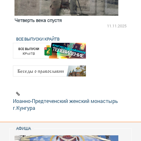
Четверть века спустя
Весь
2.2025
11.11.2025
ВСЕ ВЫПУСКИ КРАЙТВ
Иоанно-Предтеченский женский монастырь
г.Кунгура
АФИША