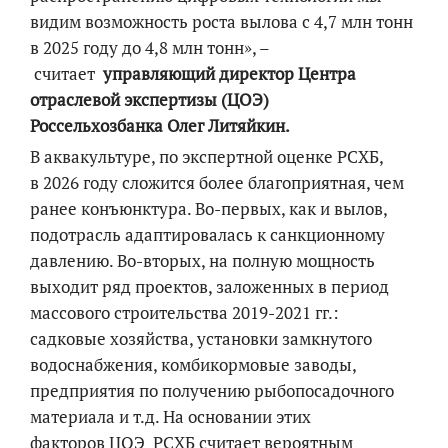
видим возможность роста вылова с 4,7 млн тонн
в 2025 году до 4,8 млн тонн», –
считает
управляющий директор
Центра
отраслевой экспертизы (ЦОЭ)
Россельхозбанка
Олег Литяйкин
.
В аквакультуре, по экспертной оценке РСХБ,
в
2026 году сло
жится более благоприятная, чем
ранее конъюнктура. Во-первых, как и вылов,
подотрасль адаптировалась к санкционному
давлению. Во-вторых, на полную мощность
выходит ряд проектов, заложенных в период
массового строительства 2019-2021 гг.:
садковые хозяйства,
установки замкнутого
водоснабжения,
комбикормовые заводы,
предприятия по получению рыбопосадочного
материала и т.д. На основании этих
факторов
ЦОЭ
РСХБ считает вероятным