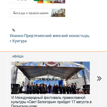
Иоанно-Предтеченский женский монастырь
г.Кунгура
АФИША
VI Международный фестиваль православной
От с
культуры «Свет Белогорья» пройдет 17 августа в
перм
Пермском крае