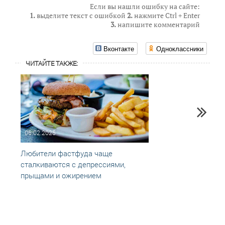
Если вы нашли ошибку на сайте:
1.
выделите текст с ошибкой
2.
нажмите Ctrl + Enter
3.
напишите комментарий
Вконтакте
Одноклассники
ЧИТАЙТЕ ТАКЖЕ:
06.02.2025
13.01
Любители фастфуда чаще
Жиры 
сталкиваются с депрессиями,
какие
прыщами и ожирением
учены