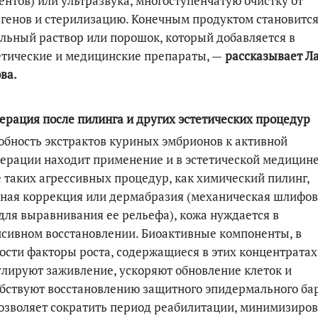
нтов) или ультразвука, многоступенчатую очистку от
генов и стерилизацию. Конечным продуктом становитс
льный раствор или порошок, который добавляется в
тические и медицинские препараты, —
рассказывает Л
ва.
ерация после пилинга и других эстетических процедур
бность экстрактов куриных эмбрионов к активной
ерации находит применение и в эстетической медицине
 таких агрессивных процедур, как химический пилинг,
ная коррекция или дермабразия (механическая шлифо
для выравнивания ее рельефа), кожа нуждается в
сивном восстановлении. Биоактивные компоненты, в
ости факторы роста, содержащиеся в этих концентратах
лируют заживление, ускоряют обновление клеток и
бствуют восстановлению защитного эпидермального ба
озволяет сократить период реабилитации, минимизиров