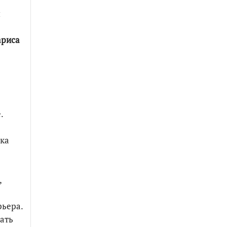
я
ариса
.
вка
,
рьера.
ать