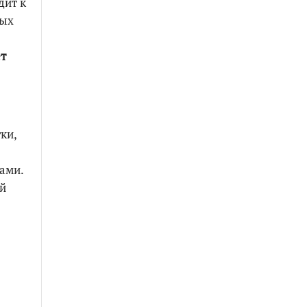
дит к
ных
т
ки,
ами.
ой