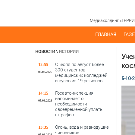
Медиахолдинг «ТЕРРИТО
ГЛАВНАЯ
ГАЗЕ
НОВОСТИ
\
ИСТОРИИ
Уче
С июля по август более
кос
12:55
300 студентов
06.08.2026
медицинских колледжей
5-10-2
и вузов из 19 регионов
Госавтоинспекция
14:15
напоминает о
05.08.2026
необходимости
своевременной уплаты
штрафов
Огонь, вода и равнодушие
13:35
чиновников
05.08.2026