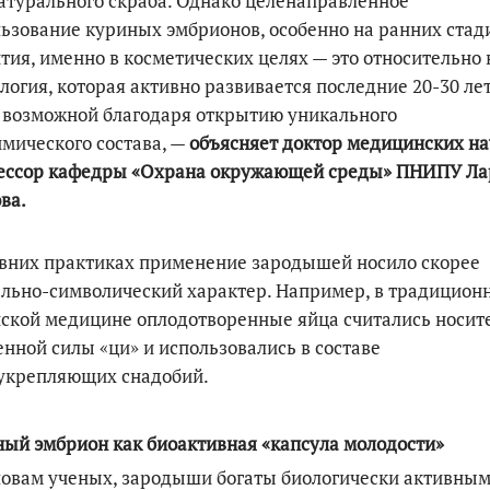
атурального скраба. Однако целенаправленное
ьзование куриных эмбрионов, особенно на ранних стад
тия, именно в косметических целях — это относительно 
логия, которая активно развивается последние 20-30 лет
 возможной благодаря открытию уникального
мического состава, —
объясняет доктор медицинских на
ессор кафедры «Охрана окружающей среды» ПНИПУ Ла
ва.
вних практиках применение зародышей носило скорее
льно-символический характер. Например, в традицион
ской медицине оплодотворенные яйца считались носит
нной силы «ци» и использовались в составе
укрепляющих снадобий.
ый эмбрион как биоактивная «капсула молодости»
овам ученых, зародыши богаты биологически активны