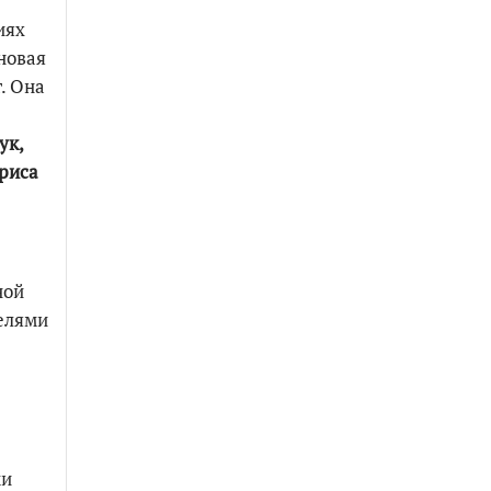
иях
новая
. Она
ук,
риса
ной
елями
ми