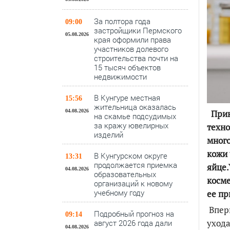
За полтора года
09:00
застройщики Пермского
05.08.2026
края оформили права
участников долевого
строительства почти на
15 тысяч объектов
недвижимости
В Кунгуре местная
15:56
жительница оказалась
Прин
04.08.2026
на скамье подсудимых
за кражу ювелирных
техно
изделий
мног
кожи 
В Кунгурском округе
13:31
продолжается приемка
яйце.
04.08.2026
образовательных
косме
организаций к новому
учебному году
ее пр
Впер
Подробный прогноз на
09:14
ухода
август 2026 года дали
04.08.2026