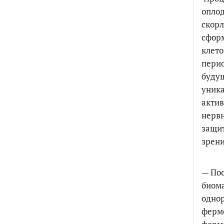
оплод
скорл
сформ
клето
перио
будущ
уника
актив
нервн
защит
зрени
— Пос
биома
одно
ферм