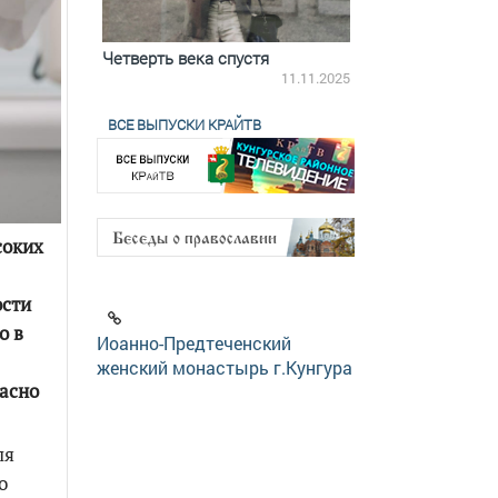
ятилетки
Четверть века спустя
Весь день с Бого
18.12.2025
11.11.2025
ВСЕ ВЫПУСКИ КРАЙТВ
соких
ости
о в
Иоанно-Предтеченский
женский монастырь г.Кунгура
пасно
ля
о