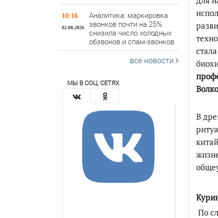
для н
испол
Аналитика: маркировка
10:16
звонков почти на 25%
разви
02.08.2026
снизила число холодных
техно
обзвонов и спам-звонков
стала
все новости
биохи
проф
МЫ В СОЦ. СЕТЯХ
Волко
В дре
ритуа
китай
жизне
обще
Курин
По сл