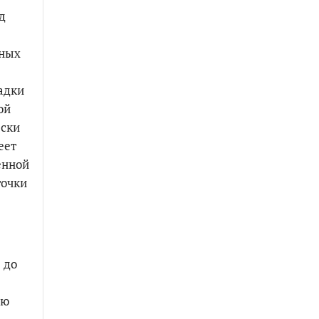
д
чных
адки
ой
ески
еет
енной
точки
 до
ью