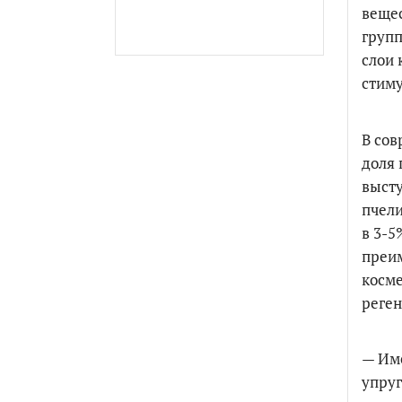
вещес
групп
слои 
стиму
В сов
доля
высту
пчели
в 3-5
преи
косме
реге
— Име
упруг