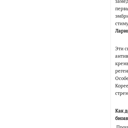
замед
перв
эмбри
стиму
Ларис
Эти с
антив
кремы
реген
Особе
Корее
стре
Как д
биоак
Проце