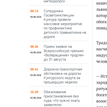
метеорологи
нашей
львин
Сотрудники
08:54
котор
Госавтоинспекции
04.08.2026
Кунгура провели
обога
массовое мероприятие
помад
по профилактике
детского травматизма на
дороге
Тради
Прием заявок на
08:46
насчи
Всероссийскую премию
04.08.2026
индус
«Возвращение» продлен
до 31 августа
челов
Дорожно-транспортная
08:41
обстановка на дорогах
— Ист
03.08.2026
Кунгурского округа за
прошедшую неделю
заро
ритуа
Обжалование
16:49
богат
приостановления без
02.08.2026
суда, что нужно знать
волос
заявителю