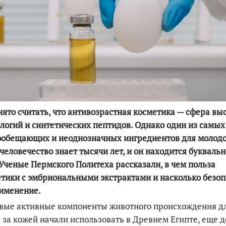
По итогам первой п
ято считать, что антивозрастная косметика — сфера вы
логий и синтетических пептидов. Однако один из самых
ообещающих и неоднозначных ингредиентов для молод
человечество знает тысячи лет, и он находится буквальн
Ученые Пермского Политеха рассказали,
в чем польза
тики с
эмбриональны
ми
экстракт
ами и насколько безо
именение.
вые активные компоненты животного происхождения д
 за кожей начали использовать в Древнем Египте, еще д