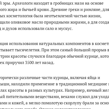
 эры. Археологи находят в гробницах мази на основе
ого жира и бычьей крови. Древние греки и римляне, дл
ых косметология была неотъемлемой частью жизни,
щали оливковое масло природными жирами, а для созд
 и духов использовали сало и мускус.
ция использования натуральных компонентов в космет
тывает тысячелетия. При этом самый большой прорыв 
трии красоты случился благодаря обычной курице, кот
ек приручил 3500 лет назад.
орически различные части курицы, включая яйца и
дыши, находили применение в традиционной медицине 
лах красоты в разных культурах. Например, яичный жел
ый питательными веществами, веками служил для ухода
ами и кожей, а мелко помолотую скорлупу брали за осно