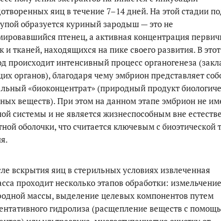
отворенных яиц в течение 7–14 дней. На этой стадии по
упой образуется куриный зародыш — это не
ировавшийся птенец, а активная концентрация перви
к и тканей, находящихся на пике своего развития. В этот
д происходит интенсивный процесс органогенеза (закл
их органов), благодаря чему эмбрион представляет соб
льный «биоконцентрат» (природный продукт биологич
ных веществ). При этом на данном этапе эмбрион не им
ой системы и не является жизнеспособным вне естеств
ной оболочки, что считается ключевым с биоэтической 
я.
ле вскрытия яиц в стерильных условиях извлеченная
сса проходит несколько этапов обработки: измельчение
родной массы, выделение целевых компонентов путем
ентативного гидролиза (расщепление веществ с помощ