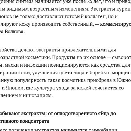
ления синтеза начинается уже после 25 лет, что и приво
ым видимым возрастным изменениям. Экстракты кури
онов не только доставляют готовый коллаген, но и
лируют кожу производить собственный, —
комментируе
а Волкова.
войства делают экстракты привлекательными для
озрастной косметики. Продукты на их основе — сыворот
, маски и инъекции позиционируются как средства для
ерации кожи, улучшения цвета лица и борьбы с морщин
нную популярность такая косметика приобрела в Южн
 и Японии, где культура ухода за кожей сочетается со
млением к инновациям.
обывают экстракты: от оплодотворенного яйца до
тивного концентрата
сс получения экстрактов начинается с инкубации