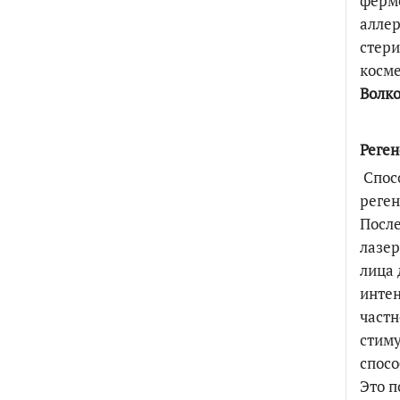
ферме
аллер
стери
косме
Волко
Реген
Спосо
реген
После
лазер
лица 
интен
частн
стиму
спосо
Это п