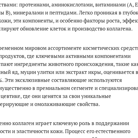
твами: протеинами, аминокислотами, витаминами (A, E,
ы B), минералами и пептидами. Легко проникая в глубо
кожи, эти компоненты, и особенно факторы роста, эффе
лируют обновление клеток и производство коллагена.
ременном мировом ассортименте косметических средст
 продуктов, где ключевыми активными компонентами
пают ингредиенты животного происхождения, такие ка
ный яд, муцин улитки или экстракт икры, оценивается в
%. Эти эксклюзивные составляющие используются
мущественно в премиальном сегменте и специализиров
цевтике, где они ценятся за свои уникальные
нерирующие и омолаживающие свойства.
нно коллаген играет ключевую роль в поддержании
ости и эластичности кожи. Процесс его естественного