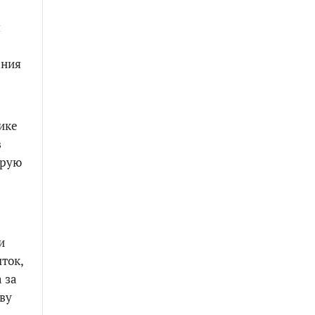
я
ания
ике
в
орую
и
ток,
 за
ву