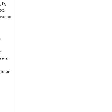
 D,
кие
ктивно
в
к
сего
анной