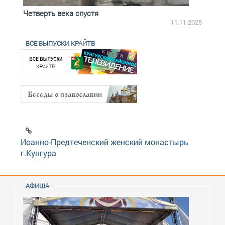
Четверть века спустя
Весь
2.2025
11.11.2025
ВСЕ ВЫПУСКИ КРАЙТВ
Иоанно-Предтеченский женский монастырь
г.Кунгура
АФИША