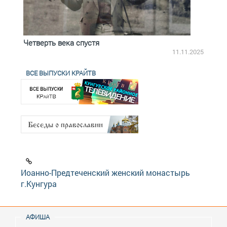
Четверть века спустя
Весь
2.2025
11.11.2025
ВСЕ ВЫПУСКИ КРАЙТВ
Иоанно-Предтеченский женский монастырь
г.Кунгура
АФИША