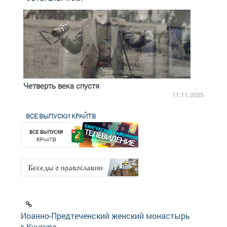
Четверть века спустя
Весь
2.2025
11.11.2025
ВСЕ ВЫПУСКИ КРАЙТВ
Иоанно-Предтеченский женский монастырь
г.Кунгура