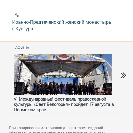
Иоанно-Предтеченский женский монастырь
г.Кунгура
АФИША
VI Международный фестиваль православной
От с
культуры «Свет Белогорья» пройдет 17 августа в
перм
Пермском крае
При копировании материалов для интернет-изданий –