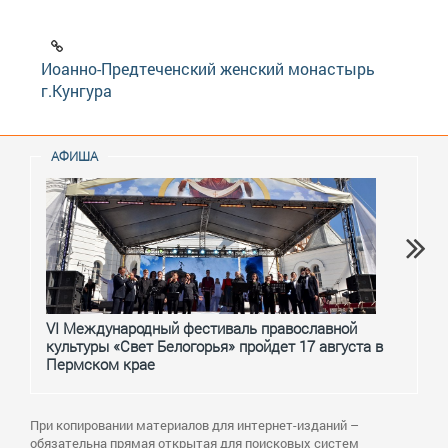
Иоанно-Предтеченский женский монастырь
г.Кунгура
АФИША
VI Международный фестиваль православной
От с
культуры «Свет Белогорья» пройдет 17 августа в
перм
Пермском крае
При копировании материалов для интернет-изданий –
обязательна прямая открытая для поисковых систем