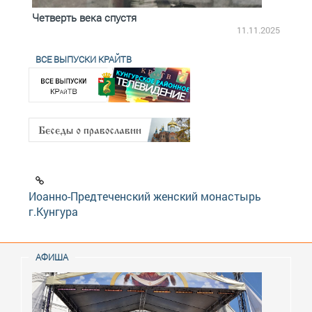
Четверть века спустя
Весь
2.2025
11.11.2025
ВСЕ ВЫПУСКИ КРАЙТВ
Иоанно-Предтеченский женский монастырь
г.Кунгура
АФИША